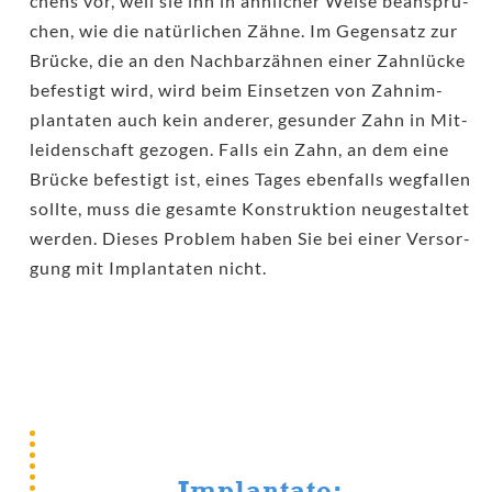
chens vor, weil sie ihn in ähn­li­cher Wei­se bean­spru­
chen, wie die natür­li­chen Zäh­ne. Im Gegen­satz zur
Brü­cke, die an den Nach­bar­zäh­nen einer Zahn­lü­cke
befes­tigt wird, wird beim Ein­set­zen von Zahn­im­
plan­ta­ten auch kein ande­rer, gesun­der Zahn in Mit­
lei­den­schaft gezo­gen. Falls ein Zahn, an dem eine
Brü­cke befes­tigt ist, eines Tages eben­falls weg­fal­len
soll­te, muss die gesam­te Kon­struk­ti­on neu­ge­stal­tet
wer­den. Die­ses Pro­blem haben Sie bei einer Ver­sor­
gung mit Implan­ta­ten nicht.
Implantate: