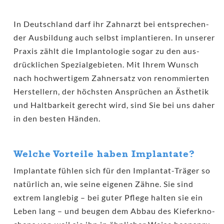
In Deutsch­land darf ihr Zahn­arzt bei ent­spre­chen­
der Aus­bil­dung auch selbst implan­tie­ren. In unse­rer
Pra­xis zählt die Implan­to­lo­gie sogar zu den aus­
drück­li­chen Spe­zi­al­ge­bie­ten. Mit Ihrem Wunsch
nach hoch­wer­ti­gem Zahn­ersatz von renom­mier­ten
Her­stel­lern, der höchs­ten Ansprü­chen an Ästhe­tik
und Halt­bar­keit gerecht wird, sind Sie bei uns daher
in den bes­ten Händen.
Welche Vorteile haben Implantate?
Implan­ta­te füh­len sich für den Implan­tat-Trä­ger so
natür­lich an, wie sei­ne eige­nen Zäh­ne. Sie sind
extrem lang­le­big – bei guter Pfle­ge hal­ten sie ein
Leben lang – und beu­gen dem Abbau des Kie­fer­kno­