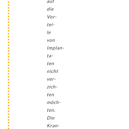
auf
die
Vor­
tei­
le
von
Implan­
ta­
ten
nicht
ver­
zich­
ten
möch­
ten.
Die
Kran­