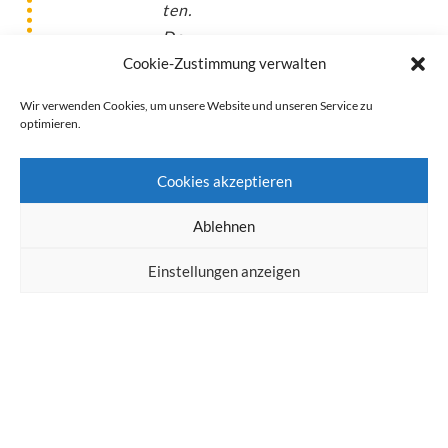
ten.
Da
Cookie-Zustimmung verwalten
eine
Implan­
Wir verwenden Cookies, um unsere Website und unseren Service zu
tat­
optimieren.
be­
hand­
Cookies akzeptieren
lung
mit
Ablehnen
Kno­
Einstellungen anzeigen
chen­
auf­
bau
schnell
meh­
re­
re