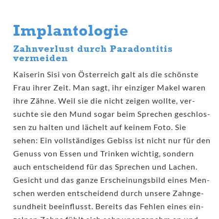
Implantologie
Zahnverlust
durch Paradontitis
vermeiden
Kai­se­rin Sisi von Öster­reich galt als die schöns­te
Frau ihrer Zeit. Man sagt, ihr ein­zi­ger Makel waren
ihre Zäh­ne. Weil sie die nicht zei­gen woll­te, ver­
such­te sie den Mund sogar beim Spre­chen geschlos­
sen zu hal­ten und lächelt auf kei­nem Foto. Sie
sehen: Ein voll­stän­di­ges Gebiss ist nicht nur für den
Genuss von Essen und Trin­ken wich­tig, son­dern
auch ent­schei­dend für das Spre­chen und Lachen.
Gesicht und das gan­ze Erschei­nungs­bild eines Men­
schen wer­den ent­schei­dend durch unse­re Zahn­ge­
sund­heit beein­flusst. Bereits das Feh­len eines ein­