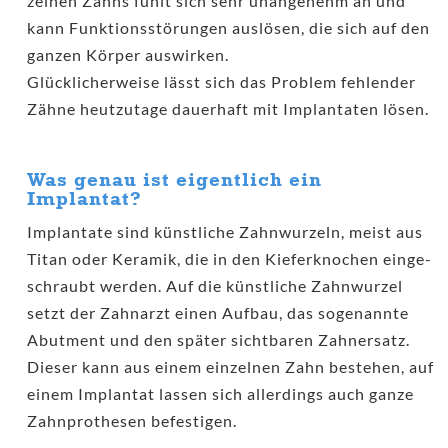
zel­nen Zahns fühlt sich sehr unan­ge­nehm an und
kann Funk­ti­ons­stö­run­gen aus­lö­sen, die sich auf den
gan­zen Kör­per aus­wir­ken.
Glück­li­cher­wei­se lässt sich das Pro­blem feh­len­der
Zäh­ne heut­zu­ta­ge dau­er­haft mit Implan­ta­ten lösen.
Was genau ist eigentlich ein
Implantat?
Implan­ta­te sind künst­li­che Zahn­wur­zeln, meist aus
Titan oder Kera­mik, die in den Kie­fer­kno­chen ein­ge­
schraubt wer­den. Auf die künst­li­che Zahn­wur­zel
setzt der Zahn­arzt einen Auf­bau, das soge­nann­te
Abut­ment und den spä­ter sicht­ba­ren Zahn­ersatz.
Die­ser kann aus einem ein­zel­nen Zahn bestehen, auf
einem Implan­tat las­sen sich aller­dings auch gan­ze
Zahn­pro­the­sen befestigen.